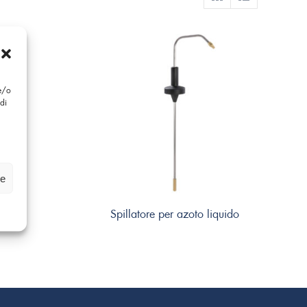
 e/o
di
ze
Spillatore per azoto liquido