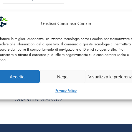
Gestisci Consenso Cookie
 fornire le migliori esperienze, utilizziamo tecnologie come i cookie per memorizzare
edere alle informazioni del dispositivo. Il consenso a queste tecnologie ci permetterà 
borare dati come il comportamento di navigazione o ID unici su questo sito. Non
onsentire o ritirare il consenso può influire negativamente su alcune caratteristiche e
zioni.
Accetta
Nega
Visualizza le preferen
Privacy Policy
CESTELLINO PER PICCOLE
Cryo-Pro
QUANTITÀ DI AZOTO