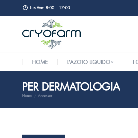
Lun-Ven: 8:00 – 17:00
HOME
L’AZOTO LIQUIDO
I
HOME
L’AZOTO LIQUIDO
I
PER DERMATOLOGIA
Home
Accessori
Tu sei qui: