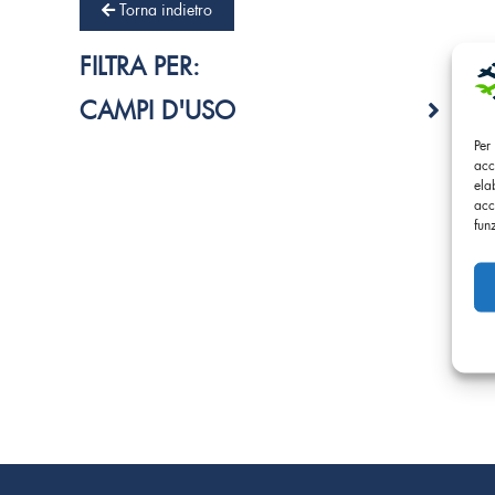
Torna indietro
FILTRA PER:
CAMPI D'USO
Per
acc
ela
acc
fun