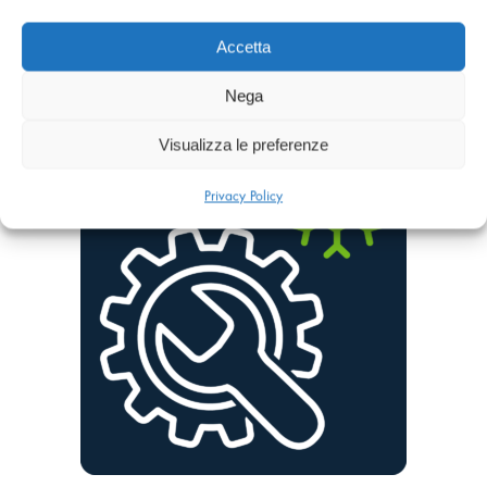
Accetta
Ristorazione
15 Prodotti
Nega
Visualizza le preferenze
Privacy Policy