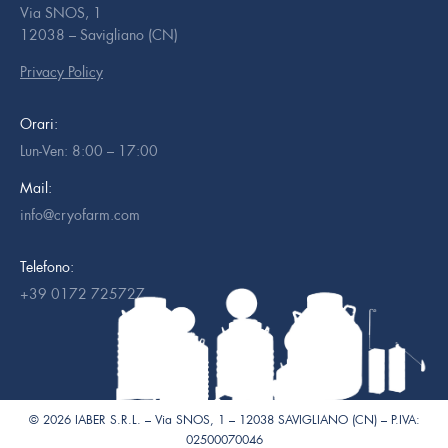
Via SNOS, 1
12038 – Savigliano (CN)
Privacy Policy
Orari:
Lun-Ven: 8:00 – 17:00
Mail:
info@cryofarm.com
Telefono:
+39 0172 725727
© 2026 IABER S.R.L. – Via SNOS, 1 – 12038 SAVIGLIANO (CN) – P.IVA:
02500070046