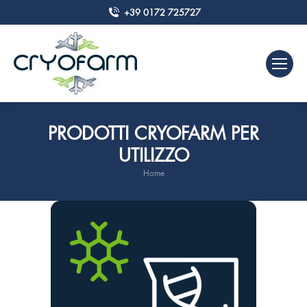
+39 0172 725727
PRODOTTI CRYOFARM PER
UTILIZZO
Home
Tu sei qui: