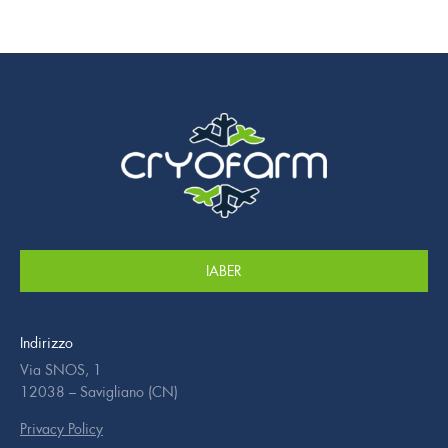
IABER
Indirizzo
Via SNOS, 1
12038 – Savigliano (CN)
Privacy Policy