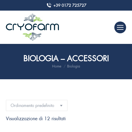
+39 0172 725727
BIOLOGIA – ACCESSORI
Home
Biologia
Tu sei qui:
Visualizzazione di 12 risultati