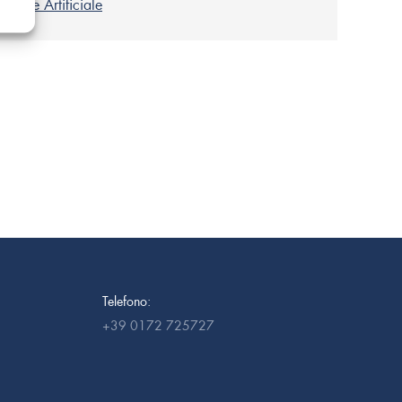
azione Artificiale
Telefono:
+39 0172 725727