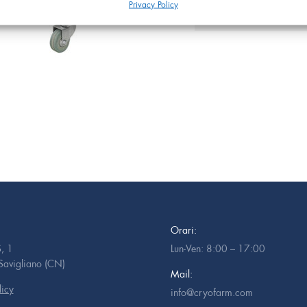
d’uso
Insemin
Privacy Policy
Orari:
, 1
Lun-Ven: 8:00 – 17:00
avigliano (CN)
Mail:
licy
info@cryofarm.com