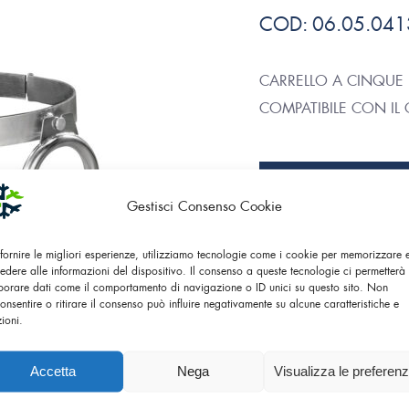
COD:
06.05.041
CARRELLO A CINQUE
COMPATIBILE CON IL
SCARICA IL PDF
Gestisci Consenso Cookie
 fornire le migliori esperienze, utilizziamo tecnologie come i cookie per memorizzare
edere alle informazioni del dispositivo. Il consenso a queste tecnologie ci permetterà 
Caratteristiche
borare dati come il comportamento di navigazione o ID unici su questo sito. Non
onsentire o ritirare il consenso può influire negativamente su alcune caratteristiche e
Principali
zioni.
Accetta
Nega
Visualizza le preferen
Campi
Biologi