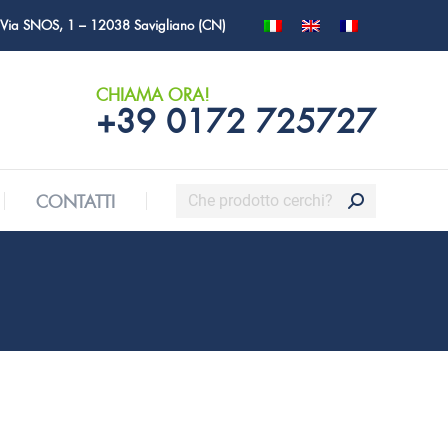
Via SNOS, 1 – 12038 Savigliano (CN)
Cerca:
CONTATTI
CHIAMA ORA!
+39 0172 725727
Cerca:
CONTATTI