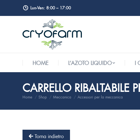
Lun-Ven: 8:00 – 17:00
HOME
L’AZOTO LIQUIDO
I
HOME
L’AZOTO LIQUIDO
I
CARRELLO RIBALTABILE P
Home
Shop
Meccanica
Accessori per la meccanica
Tu sei qui:
Torna indietro