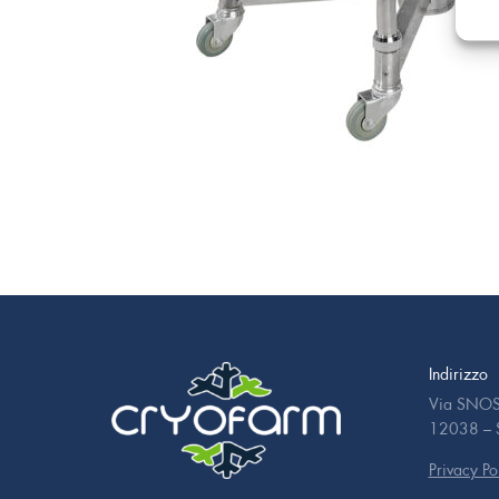
Indirizzo
Via SNOS
12038 – S
Privacy Po