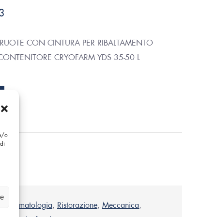
3
 RUOTE CON CINTURA PER RIBALTAMENTO
 CONTENITORE CRYOFARM YDS 35-50 L
 e/o
di
ze
a
,
Dermatologia
,
Ristorazione
,
Meccanica
,