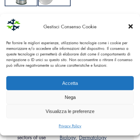
SKU:
06.05.0071
Gestisci Consenso Cookie
CYLINDRICAL LIQUID NITROGEN CONTAINER 1 LITRE
Per fornire le migliori esperienze, utilizziamo tecnologie come i cookie per
WITH CLOSEABLE LID .
memorizzare e/o accedere alle informazioni del dispositivo. Il consenso a
queste tecnologie ci permetterà di elaborare dati come il comportamento di
This little container is provided with a stainless steel outer
navigazione o ID unici su questo sito. Non acconsentire o ritirare il consenso
può influire negativamente su alcune caratteristiche e funzioni.
covering and covered with a resistant borosilicate glass.
Accetta
Nega
Main
Features
Visualizza le preferenze
Privacy Policy
sectors of use
Biology
,
Dermatology