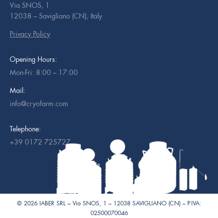
Via SNOS, 1
12038 – Savigliano (CN), Italy
Privacy Policy
Opening Hours:
Mon-Fri: 8:00 – 17:00
Mail:
info@cryofarm.com
Telephone:
+39 0172 725727
© 2026 IABER SRL – Via SNOS, 1 – 12038 SAVIGLIANO (CN) – P.IVA:
02500070046