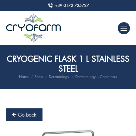
+39 0172 725727
CRYOGENIC FLASK 1 L STAINLESS
STEEL
Home
Shop
Dermatology
Dermatology – Containers
You are here:
Go back