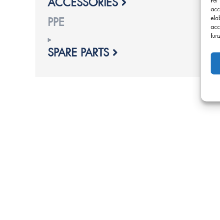
ACCESSORIES
acc
ela
PPE
acc
fun
SPARE PARTS