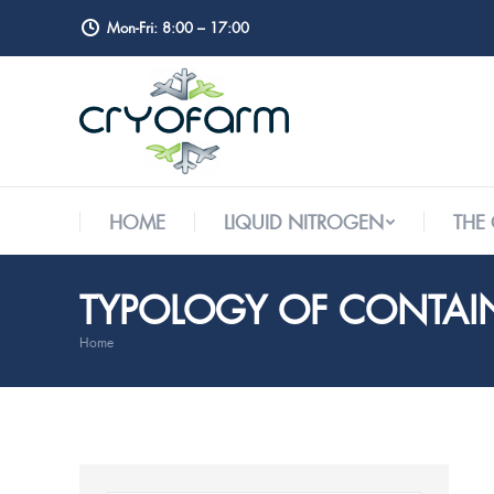
Mon-Fri: 8:00 – 17:00
HOME
LIQUID NITROGEN
THE
HOME
LIQUID NITROGEN
THE
TYPOLOGY OF CONTAI
Home
You are here: