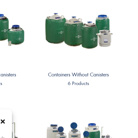
anisters
Containers Without Canisters
ts
6 Products
 e/o