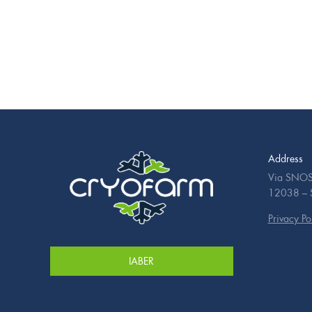
Address
Via SNOS
12038 – Sa
Privacy Po
IABER