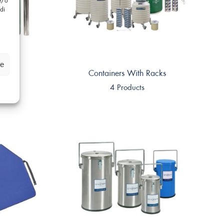
di
ze
r
Containers With Racks
s
4 Products