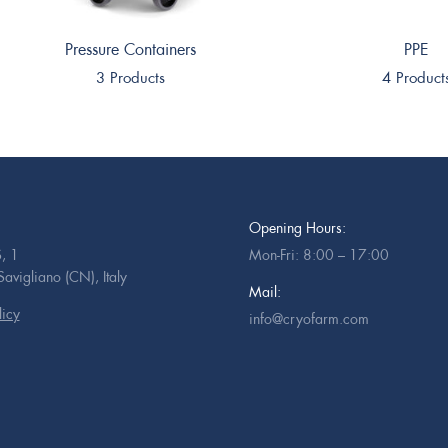
Pressure Containers
PPE
3 Products
4 Product
Opening Hours:
, 1
Mon-Fri: 8:00 – 17:00
vigliano (CN), Italy
Mail:
licy
info@cryofarm.com