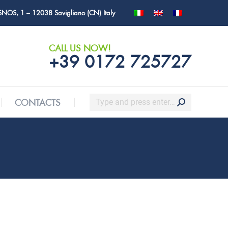
SNOS, 1 – 12038 Savigliano (CN) Italy
Search:
CONTACTS
CALL US NOW!
+39 0172 725727
Search:
CONTACTS