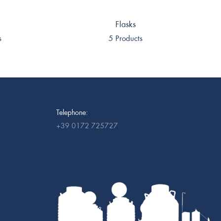
Flasks
s
5 Products
Telephone:
+39 0172 725727