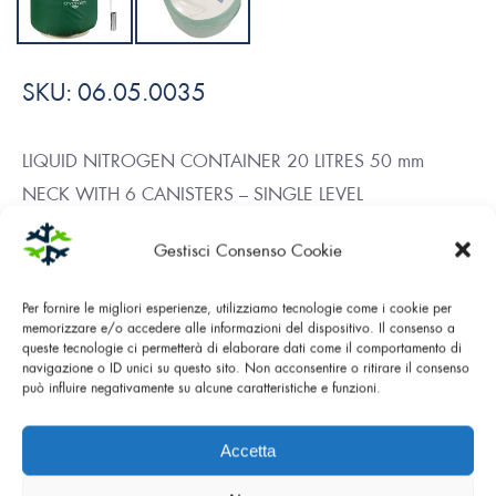
SKU:
06.05.0035
LIQUID NITROGEN CONTAINER 20 LITRES 50 mm
NECK WITH 6 CANISTERS – SINGLE LEVEL
This container is ideal for storing biological samples. The
Gestisci Consenso Cookie
generous dimensions, but not excessive, make it handy and
it has a good autonomy.
Per fornire le migliori esperienze, utilizziamo tecnologie come i cookie per
memorizzare e/o accedere alle informazioni del dispositivo. Il consenso a
queste tecnologie ci permetterà di elaborare dati come il comportamento di
navigazione o ID unici su questo sito. Non acconsentire o ritirare il consenso
DOWNLOAD PDF
può influire negativamente su alcune caratteristiche e funzioni.
Accetta