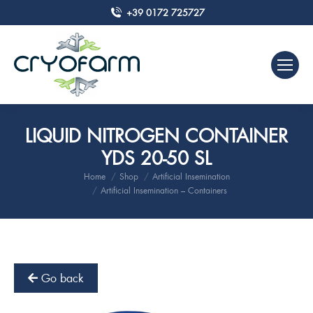
+39 0172 725727
LIQUID NITROGEN CONTAINER
YDS 20-50 SL
Home
Shop
Artificial Insemination
You are here:
Artificial Insemination – Containers
Go back