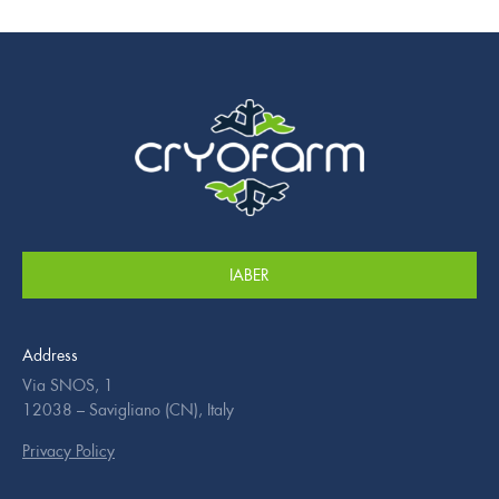
IABER
Address
Via SNOS, 1
12038 – Savigliano (CN), Italy
Privacy Policy