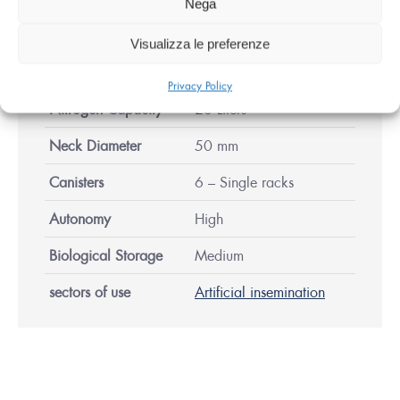
Nega
Main
Features
Visualizza le preferenze
Privacy Policy
Nitrogen Capacity
20 Liters
Neck Diameter
50 mm
Canisters
6 – Single racks
Autonomy
High
Biological Storage
Medium
sectors of use
Artificial insemination