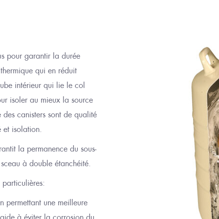
s pour garantir la durée
thermique qui en réduit
tube intérieur qui lie le col
pour isoler au mieux la source
 des canisters sont de qualité
 et isol
ation
.
rantit
la permanence du sous-
sceau à double étanchéité
.
particulières
:
n permettant une meilleure
aide à éviter
la corrosion du