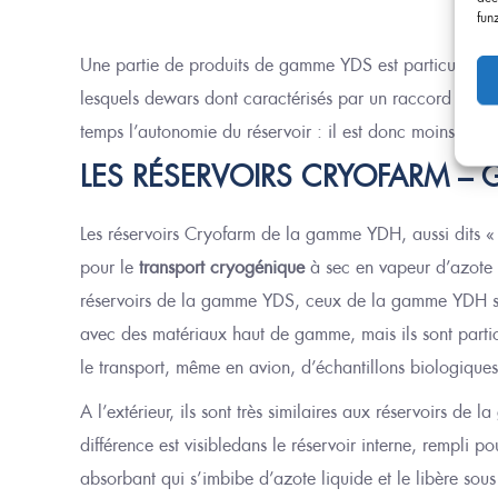
fun
Une partie de produits de gamme YDS est particulièreme
lesquels dewars dont caractérisés
par un raccord entre 
temps l’autonomie du réservoir
: il est donc moins effic
LES RÉSERVOIRS CRYOFARM –
Les réservoirs Cryofarm de la gamme YDH, aussi dit
s
« 
pour le
transport cryogénique
à sec en vapeur d’azote 
réservoirs de la gamme YDS, ceux de la gamme YDH so
avec des matériaux haut de gamme, mais ils sont parti
le transport, même en avion, d’échantillons biologiques
A l’extérieur, ils sont t
rès similaires aux réservoirs de 
différence
est visible
dans le réservoir interne, rempli p
absorbant
qui
s’i
mbibe
d
’azote liquide et le lib
ère
sous