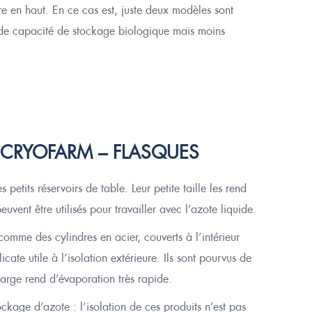
re en haut.
E
n ce cas est
, juste
deux modèles
sont
de capacité de stockage biologique mais moins
S CRYOFARM – FLASQUES
petits réservoirs de table. Leur petite taille le
s
rend
 peuvent être utilisés pour travailler avec l’azote liquide.
r comme des cylindres en acier, couverts à l’intérieur
cate utile à l’isol
ation
extérieur
e
. Ils sont pourvus de
 large rend d’évaporation très rapide.
ockage d’azote : l’iso
lation
de ces produits n’est pas