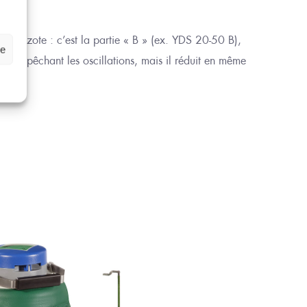
 en azote : c’est la partie « B » (ex. YDS 20-50 B),
ze
re en empêchant les oscillations, mais
il réduit
en
même