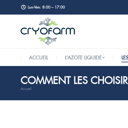
Lun-Ven: 8:00 – 17:00
ACCUEIL
L’AZOTE LIQUIDE
LE
ACCUEIL
L’AZOTE LIQUIDE
LE
COMMENT LES CHOISIR
Accueil
Vous êtes ici :