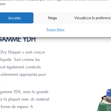
zioni.
nt appropriée pour le transport d’azote et de matériel biologique
Accetta
Nega
Visualizza le preferen
le réservoir extérieur et
celui à l’
intérieur. Cela fortifie la structu
ace pour l
a
seul
e
utilisation en stockage
.
Privacy Policy
 GAMME YDH
Dry Shipper » sont conçus
liquide. Tout comme les
nt également construits
culièrement appropriés pour
.
la gamme YDS,
mais
la grande
our la plupart avec
du
matériel
 forme de vapeur. A