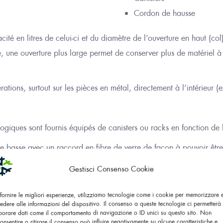
Cordon de hausse
té en litres d
e celui-ci
et du diamètre de l’ouvert
ure
en
haut (col
é, une ouverture
plus large
permet de conserver plus de matériel à l
rations, surtout sur les pièces en métal, directement à l’intérieur (
ologiques
sont fournis équipés de canisters ou racks
en fonction de
tie basse avec un raccord en fibre de verre
de façon à pouvoir être 
 le cas de l’insémination artificielle, pour laquelle des paillettes
Gestisci Consenso Cookie
50 mm jusqu’à 120 mm) et hauteur (120 mm pour le niveau simple,
 fornire le migliori esperienze, utilizziamo tecnologie come i cookie per memorizzare
kage de boites en plastique appelés Cryobox, sont nécessaires pou
edere alle informazioni del dispositivo. Il consenso a queste tecnologie ci permetterà 
es
canister
s
, la taille des racks varie
en fonction de
la taille interne
borare dati come il comportamento di navigazione o ID unici su questo sito. Non
onsentire o ritirare il consenso può influire negativamente su alcune caratteristiche e