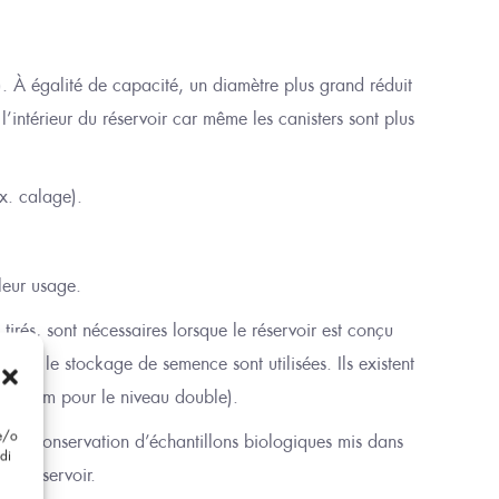
).
À
égalité de capacité, un diamètre plus grand réduit
’intérieur du réservoir car même les canisters sont plus
ex. calage).
leur usage.
tirés, sont nécessaires lorsque le réservoir est conçu
 pour le stockage de semence sont utilisées. Ils existent
 275 mm pour le niveau double).
 e/o
r la conservation d’échantillons biologiques mis
dans
di
 du réservoir.