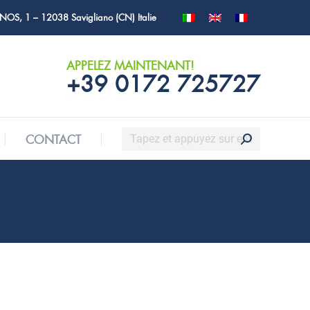
NOS, 1 – 12038 Savigliano (CN) Italie
Recherche
CONTACT
:
APPELEZ MAINTENANT!
+39 0172 725727
Recherche
CONTACT
: