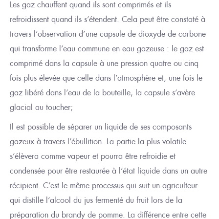
Les gaz chauffent quand ils sont comprimés et ils
refroidis
s
ent
quand ils s’étendent. Cela peut être constaté à
travers l’observation d’une capsule de dioxyde de carbone
qui transforme l’eau commune en eau gazeuse : le gaz est
comprimé dans la capsule
à une pression quatre ou cinq
fois
plus élevée
que celle dans l’atmosphère et, une fois le
gaz libéré dans l’eau de la bouteille, la capsule s’avère
glacial au toucher
;
Il est possible de séparer un liquide de ses composants
gazeux à travers l’ébullition. La partie la plus volatile
s’élèvera comme vapeur et pourra être refroidie et
condensée pour être
r
estaurée
à l’état liquide dans un autre
récipient. C’est le même processus qui suit un agriculteur
qui distille l’alcool du jus fermenté du fruit
lors de la
préparation du brandy de pomme. La différence entre cette