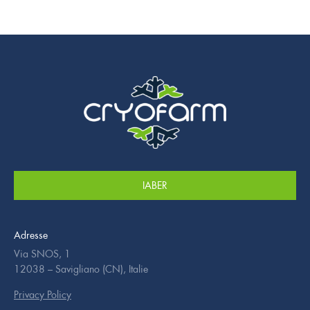
IABER
Adresse
Via SNOS, 1
12038 – Savigliano (CN), Italie
Privacy Policy