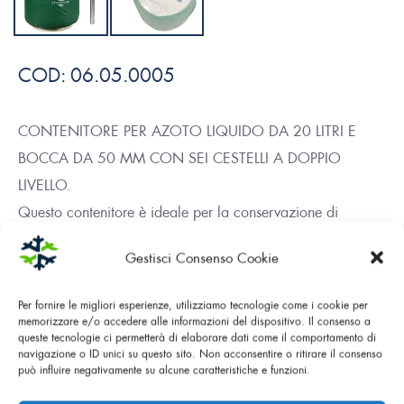
COD:
06.05.0005
CONTENITORE PER AZOTO LIQUIDO DA 20 LITRI E
BOCCA DA 50 MM CON SEI CESTELLI A DOPPIO
LIVELLO.
Questo contenitore è ideale per la conservazione di
campioni biologici. Le dimensioni abbondanti, ma non
Gestisci Consenso Cookie
eccessive, lo rendono maneggevole e dotato di una buona
autonomia.
Per fornire le migliori esperienze, utilizziamo tecnologie come i cookie per
memorizzare e/o accedere alle informazioni del dispositivo. Il consenso a
queste tecnologie ci permetterà di elaborare dati come il comportamento di
navigazione o ID unici su questo sito. Non acconsentire o ritirare il consenso
DOWNLOAD PDF
può influire negativamente su alcune caratteristiche e funzioni.