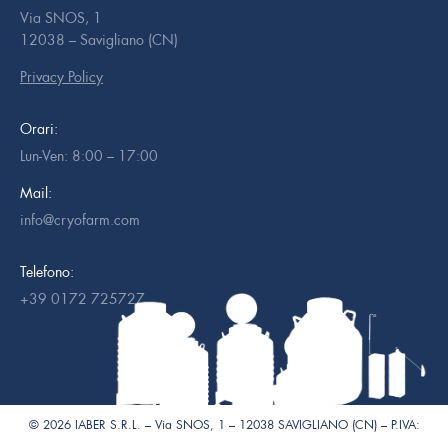
Via SNOS, 1
12038 – Savigliano (CN)
Privacy Policy
Orari:
Lun-Ven: 8:00 – 17:00
Mail:
info@cryofarm.com
Telefono:
+39 0172 725727
© 2026 IABER S.R.L. – Via SNOS, 1 – 12038 SAVIGLIANO (CN) – P.IVA:
02500070046