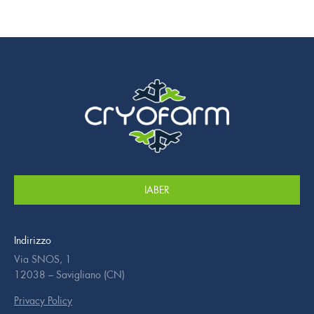
IABER
Indirizzo
Via SNOS, 1
12038 – Savigliano (CN)
Privacy Policy