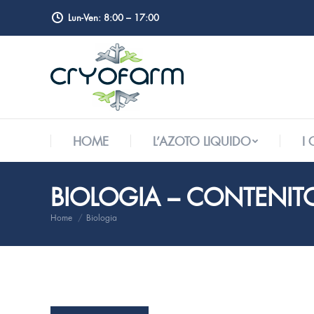
Lun-Ven: 8:00 – 17:00
HOME
L’AZOTO LIQUIDO
I
HOME
L’AZOTO LIQUIDO
I
BIOLOGIA – CONTENIT
Home
Biologia
Tu sei qui: