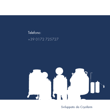
Telefono:
+39 0172 725727
Sviluppato da
Cryofarm