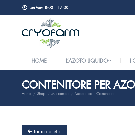
Lun-Ven: 8:00 – 17:00
HOME
L’AZOTO LIQUIDO
I
HOME
L’AZOTO LIQUIDO
I
CONTENITORE PER AZOT
Home
Shop
Meccanica
Meccanica – Contenitori
Tu sei qui:
Torna indietro