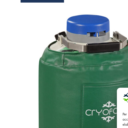
Per
acc
ela