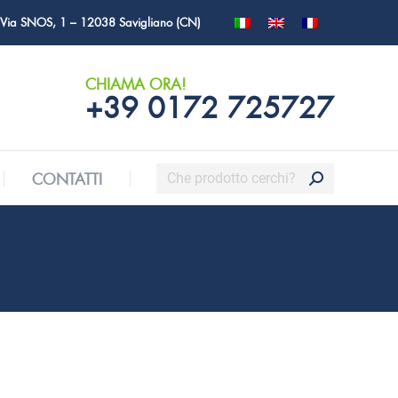
Via SNOS, 1 – 12038 Savigliano (CN)
Cerca:
CONTATTI
CHIAMA ORA!
+39 0172 725727
Cerca:
CONTATTI