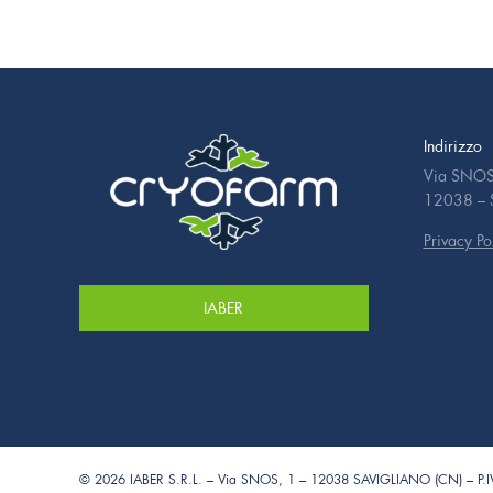
Indirizzo
Via SNOS
12038 – S
Privacy Po
IABER
© 2026 IABER S.R.L. – Via SNOS, 1 – 12038 SAVIGLIANO (CN) – P.