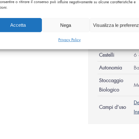
onsentire o ritirare il consenso può influire negativamente su alcune caratteristiche e
zioni.
Capacità
6 L
Azoto
Accetta
Nega
Visualizza le preferen
Diametro
5
Privacy Policy
Bocca
Cestelli
6 
Autonomia
Ba
Stoccaggio
M
Biologico
De
Campi d’uso
In