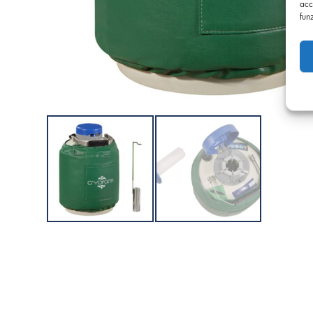
acc
fun