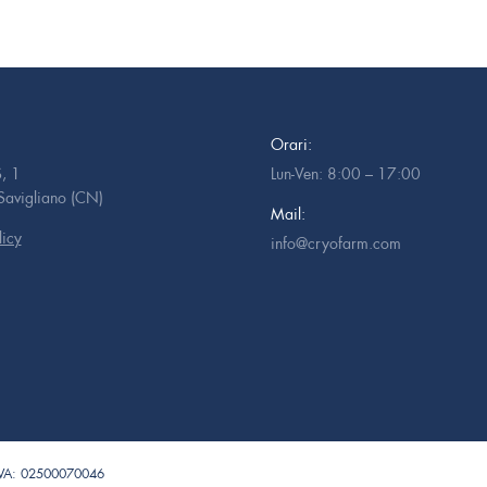
Orari:
, 1
Lun-Ven: 8:00 – 17:00
avigliano (CN)
Mail:
licy
info@cryofarm.com
IVA: 02500070046