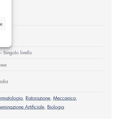
itri
ze
0 mm
– Singolo livello
ssa
edia
rmatologia
,
Ristorazione
,
Meccanica
,
seminazione Artificiale
,
Biologia