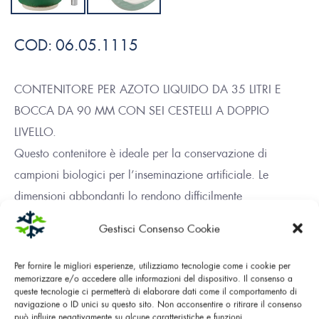
COD:
06.05.1115
CONTENITORE PER AZOTO LIQUIDO DA 35 LITRI E
BOCCA DA 90 MM CON SEI CESTELLI A DOPPIO
LIVELLO.
Questo contenitore è ideale per la conservazione di
campioni biologici per l’inseminazione artificiale. Le
dimensioni abbondanti lo rendono difficilmente
maneggevole, ma è dotato di una buona autonomia
Gestisci Consenso Cookie
nonostante la bocca più larga della media.
Per fornire le migliori esperienze, utilizziamo tecnologie come i cookie per
memorizzare e/o accedere alle informazioni del dispositivo. Il consenso a
queste tecnologie ci permetterà di elaborare dati come il comportamento di
DOWNLOAD PDF
navigazione o ID unici su questo sito. Non acconsentire o ritirare il consenso
può influire negativamente su alcune caratteristiche e funzioni.