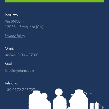
Indirizzo
Via SNOS, 1
12038 – Savigliano (CN)
Privacy Policy
Orari:
Lun-Ven: 8:00 – 17:00
Mail:
info@cryofarm.com
Telefono:
+39 0172 725727