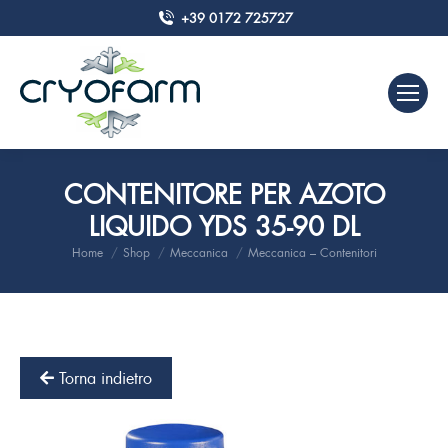
+39 0172 725727
CONTENITORE PER AZOTO
LIQUIDO YDS 35-90 DL
Home
Shop
Meccanica
Meccanica – Contenitori
Tu sei qui:
Torna indietro