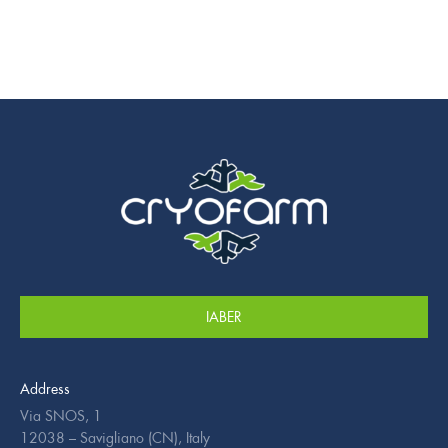
IABER
Address
Via SNOS, 1
12038 – Savigliano (CN), Italy