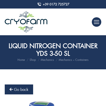
+39 0172 725727
LIQUID NITROGEN CONTAINER
YDS 3-50 SL
Home
Shop
Mechanics
Mechanics – Containers
You are here:
Go back