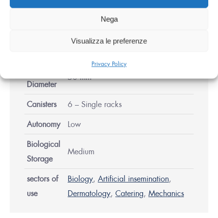
Nega
Nitrogen
Visualizza le preferenze
3 Liters
Capacity
Privacy Policy
Neck
50 mm
Diameter
Canisters
6 – Single racks
Autonomy
Low
Biological
Medium
Storage
sectors of
Biology
,
Artificial insemination
,
use
Dermatology
,
Catering
,
Mechanics