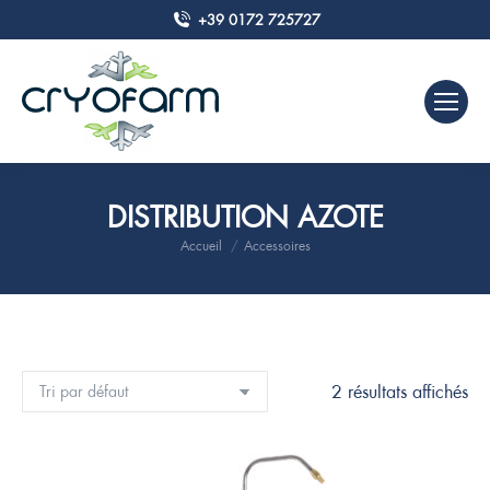
+39 0172 725727
DISTRIBUTION AZOTE
Accueil
Accessoires
Vous êtes ici :
2 résultats affichés