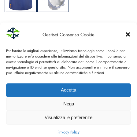
CODE:
06.05.1051
Gestisci Consenso Cookie
CHAMPIGNON EN PLASTIQUE AVEC GRANDE BASE
Per fornire le migliori esperienze, utilizziamo tecnologie come i cookie per
ANTI-BASCULEMENT POUR LE TRANSPORT DES
memorizzare e/o accedere alle informazioni del dispositivo. Il consenso a
queste tecnologie ci permetterà di elaborare dati come il comportamento di
RÉSERVOIRS POUR AZOTE LIQUIDE CRYOFARM.
navigazione o ID unici su questo sito. Non acconsentire o ritirare il consenso
L’ISOLATION EST AUSSI GARANTIE DES BANDES DE
può influire negativamente su alcune caratteristiche e funzioni.
MOUSSE DOUX À L’INTÉRIEUR. COMPATIBLE AVEC LES
RÉSERVOIRS YDS 3-50 E YDH 3-50.
Accetta
Nega
Visualizza le preferenze
Caractéristiques
Privacy Policy
Principales