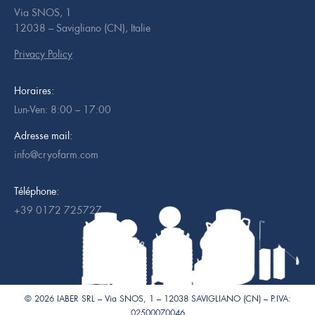
Via SNOS, 1
12038 – Savigliano (CN), Italie
Privacy Policy
Horaires:
Lun-Ven: 8:00 – 17:00
Adresse mail:
info@cryofarm.com
Téléphone:
+39 0172 725727
© 2026 IABER SRL – Via SNOS, 1 – 12038 SAVIGLIANO (CN) – P.IVA:
02500070046