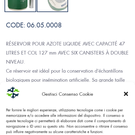
CODE:
06.05.0008
RÉSERVOIR POUR AZOTE LIQUIDE AVEC CAPACITÉ 47
LITRES ET COL 127 mm AVEC SIX CANISTERS À DOUBLE
NIVEAU.
Ce réservoir est idéal pour la conservation d’échantillons
biologiques pour insémination artificielle. Sa grande taille
le rend difficilement maniable, mais il a une autonomie
Gestisci Consenso Cookie
discrète malgré le col plus large que la moyenne.
Per fornire le migliori esperienze, utilizziamo tecnologie come i cookie per
memorizzare e/o accedere alle informazioni del dispositivo. Il consenso a
queste tecnologie ci permetterà di elaborare dati come il comportamento di
TÉLÉCHARGEZ LE PDF
navigazione o ID unici su questo sito. Non acconsentire o ritirare il consenso
può influire negativamente su alcune caratteristiche e funzioni.