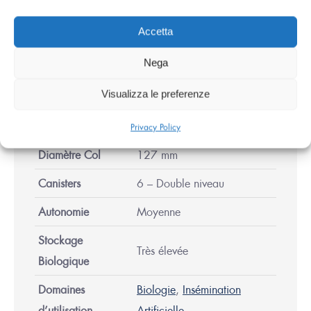
Accetta
Caractéristiques
Nega
Principales
Visualizza le preferenze
Capacité Azote
47 Litres
Privacy Policy
Diamètre Col
127 mm
Canisters
6 – Double niveau
Autonomie
Moyenne
Stockage
Très élevée
Biologique
Domaines
Biologie
,
Insémination
d’utilisation
Artificielle