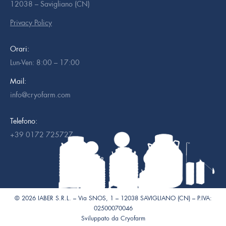
12038 – Savigliano (CN)
Privacy Policy
Orari:
Lun-Ven: 8:00 – 17:00
Mail:
info@cryofarm.com
Telefono:
+39 0172 725727
© 2026 IABER S.R.L. – Via SNOS, 1 – 12038 SAVIGLIANO (CN) – P.IVA:
02500070046
Sviluppato da
Cryofarm