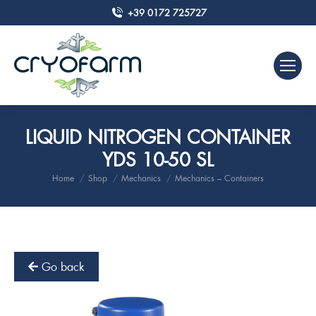
+39 0172 725727
LIQUID NITROGEN CONTAINER
YDS 10-50 SL
Home
Shop
Mechanics
Mechanics – Containers
You are here:
Go back