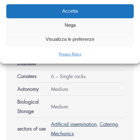
Features
Accetta
Nega
Nitrogen
10 Liters
Visualizza le preferenze
Capacity
Neck
Privacy Policy
50 mm
Diameter
Canisters
6 – Single racks
Autonomy
Medium
Biological
Medium
Storage
Artificial insemination
,
Catering
,
sectors of use
Mechanics