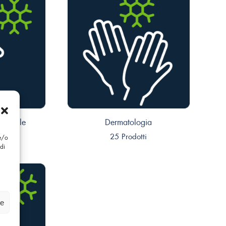
ificiale
Dermatologia
i
25 Prodotti
 e/o
di
ze