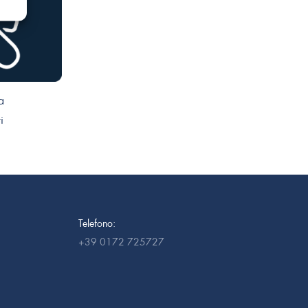
a
i
Telefono:
+39 0172 725727