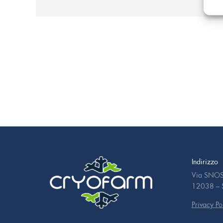
Indirizzo
Via SNOS
12038 – S
Privacy Po