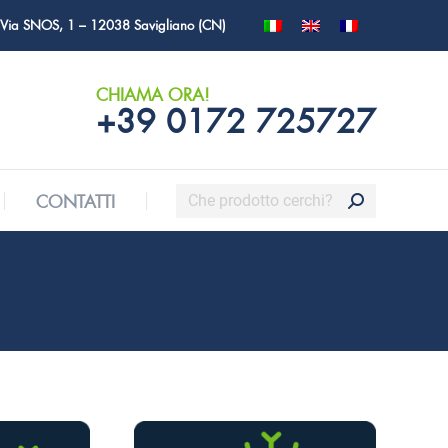
Via SNOS, 1 – 12038 Savigliano (CN)
Cerca:
CONTATTI
CHIAMA ORA!
+39 0172 725727
Cerca:
CONTATTI