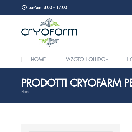
Lun-Ven: 8:00 – 17:00
HOME
L’AZOTO LIQUIDO
I
HOME
L’AZOTO LIQUIDO
I
PRODOTTI CRYOFARM PE
Home
Tu sei qui: