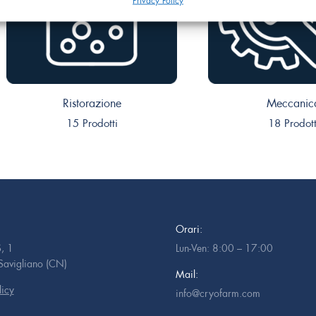
Privacy Policy
Ristorazione
Meccanic
15 Prodotti
18 Prodott
Orari:
, 1
Lun-Ven: 8:00 – 17:00
avigliano (CN)
Mail:
licy
info@cryofarm.com