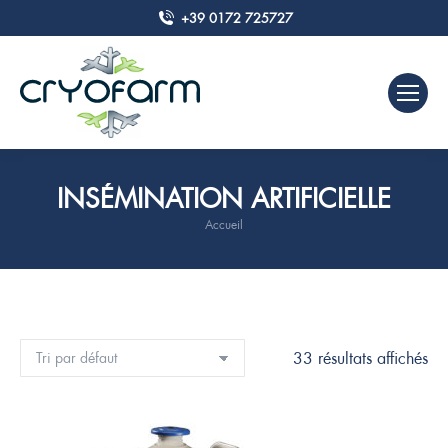
+39 0172 725727
INSÉMINATION ARTIFICIELLE
Accueil
Vous êtes ici :
33 résultats affichés