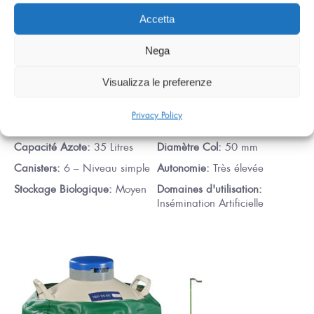
Accetta
Nega
RÉSERVOIR POUR AZOTE LIQUIDE YDS 35-50 NIVEAU
Visualizza le preferenze
SIMPLE
Privacy Policy
CODE: 06.05.0031
Capacité Azote:
35 Litres
Diamètre Col:
50 mm
Canisters:
6 – Niveau simple
Autonomie:
Très élevée
Stockage Biologique:
Moyen
Domaines d'utilisation:
Insémination Artificielle